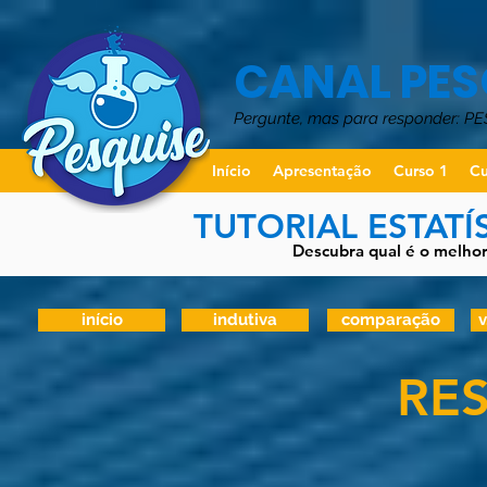
CANAL PES
Pergunte, mas para responder: P
Início
Apresentação
Curso 1
Cu
TUTORIAL ESTATÍ
Descubra qual é o melhor 
início
indutiva
comparação
v
RE