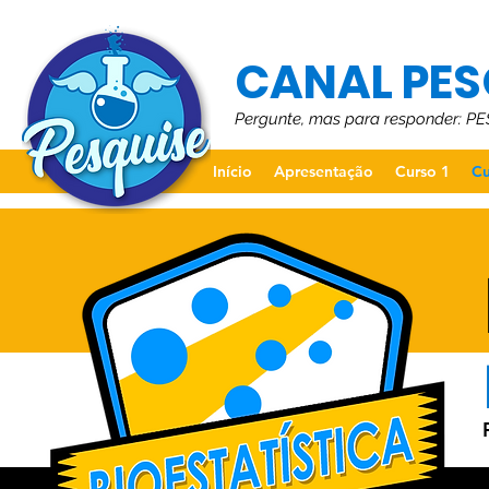
CANAL PES
Pergunte, mas para responder: P
Início
Apresentação
Curso 1
Cu