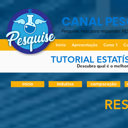
CANAL PES
Pergunte, mas para responder: P
Início
Apresentação
Curso 1
Cu
TUTORIAL ESTATÍ
Descubra qual é o melhor 
início
indutiva
comparação
RE