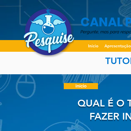
CANAL 
Pergunte, mas para resp
Início
Apresentaçã
TUTO
início
QUAL É O 
FAZER I