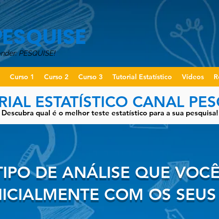
PESQUISE
onder: PESQUISE!
o
Curso 1
Curso 2
Curso 3
Tutorial Estatístico
Vídeos
R
RIAL ESTATÍSTICO CANAL PES
Descubra qual é o melhor teste estatístico para a sua pesquisa!
TIPO DE ANÁLISE QUE VOC
NICIALMENTE COM OS SEU