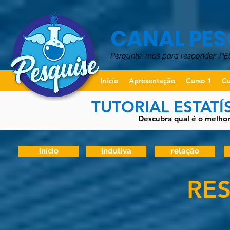
CANAL PES
Pergunte, mas para responder: P
Início
Apresentação
Curso 1
Cu
TUTORIAL ESTATÍ
Descubra qual é o melhor 
início
indutiva
relação
RES