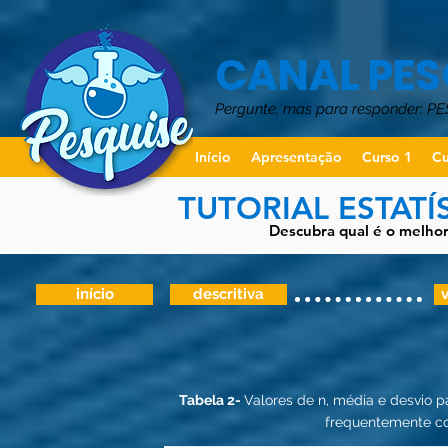
CANAL PES
Pergunte, mas para responder: P
Início
Apresentação
Curso 1
Cu
TUTORIAL ESTATÍ
Descubra qual é o melhor 
início
descritiva
v
Tabela 2-
Valores de n, média e desvio
frequentemente co