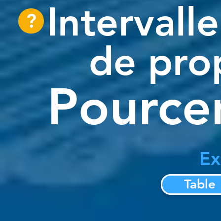
Intervall
?
de pro
Pource
Ex
Table