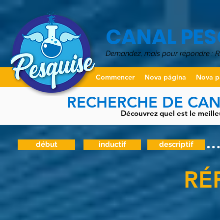
CANAL PES
Demandez, mais pour répondre :
Commencer
Nova página
Nova p
RECHERCHE DE CANA
Découvrez quel est le meille
début
inductif
descriptif
RÉ