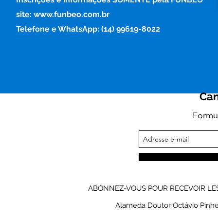
site: www.funbeo.com.br
Telefone e WhatsApp: (14) 99619-8022
Can
Formul
ABONNEZ-VOUS POUR RECEVOIR LES
Alameda Doutor Octávio Pinheiro