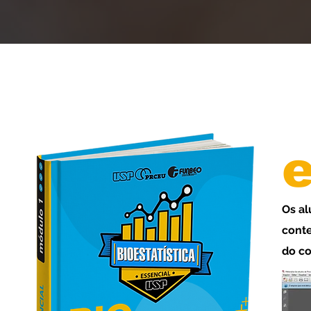
Os al
conte
do co