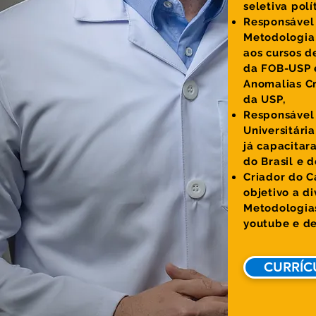
seletiva polít
Responsável 
Metodologia 
aos cursos 
da FOB-USP e
Anomalias Cr
da USP,
Responsável 
Universitári
já capacitar
do Brasil e d
Criador do 
objetivo a d
Metodologias
youtube e de
CURRÍC