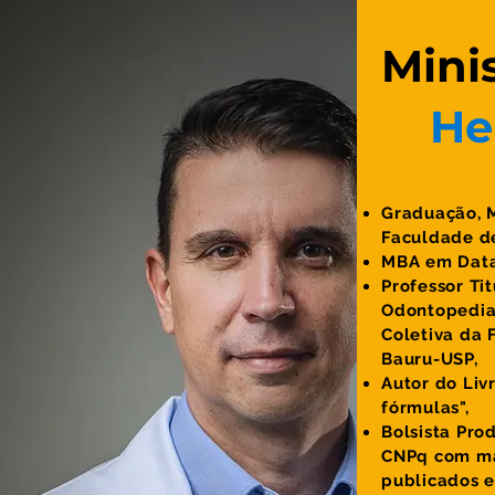
.
Mini
D
He
.
Graduação, 
Faculdade d
MBA em Data 
Professor Ti
Odontopediat
Coletiva da 
Bauru-USP,
Autor do Liv
fórmulas",
Bolsista Pro
CNPq com mai
publicados e