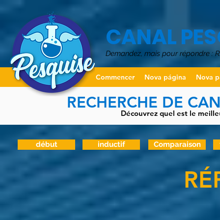
CANAL PES
Demandez, mais pour répondre :
Commencer
Nova página
Nova p
RECHERCHE DE CANA
Découvrez quel est le meille
début
inductif
Comparaison
RÉ