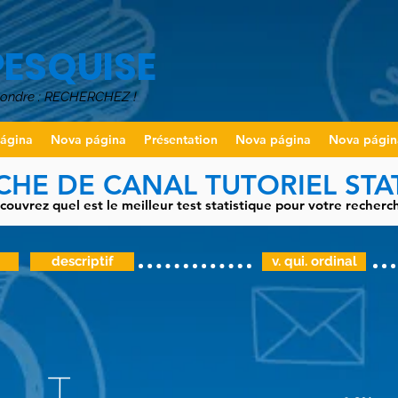
PESQUISE
pondre : RECHERCHEZ !
ágina
Nova página
Présentation
Nova página
Nova págin
HE DE CANAL TUTORIEL STA
couvrez quel est le meilleur test statistique pour votre recherch
descriptif
v. qui. ordinal