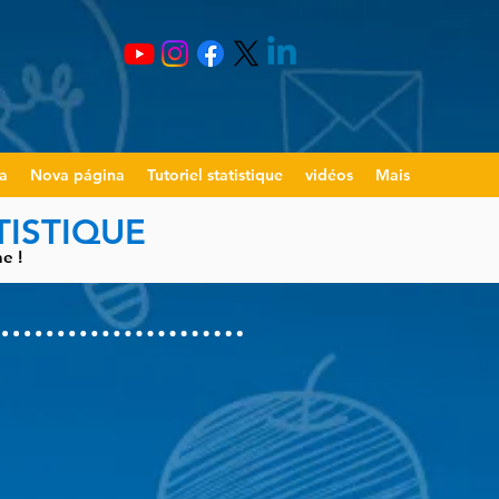
a
Nova página
Tutoriel statistique
vidéos
Mais
TISTIQUE
e !