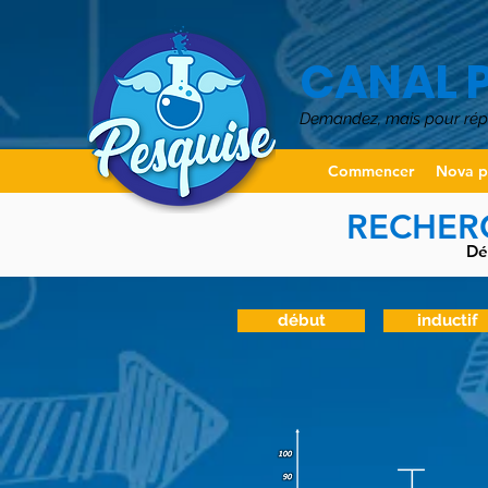
CANAL 
Demandez, mais pour ré
Commencer
Nova p
RECHERC
Dé
début
inductif