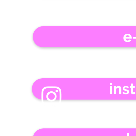
e
ins