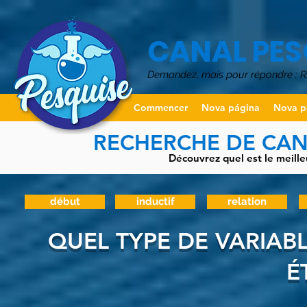
CANAL PES
Demandez, mais pour répondre :
Commencer
Nova página
Nova p
RECHERCHE DE CANA
Découvrez quel est le meille
début
inductif
relation
QUEL TYPE DE VARIABL
É