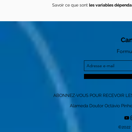
Savoir ce que sont
les variables dépenda
Can
Formul
ABONNEZ-VOUS POUR RECEVOIR LES
Alameda Doutor Octávio Pinheiro
©2022 