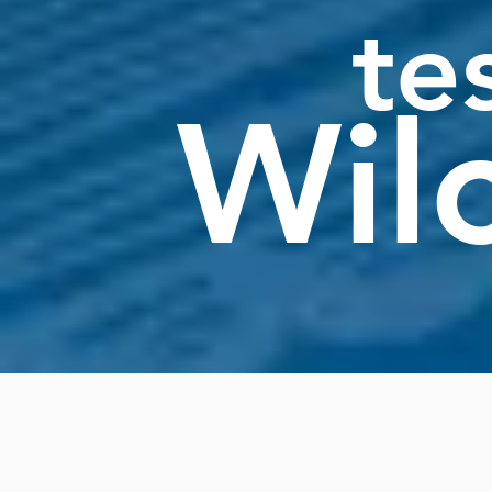
te
Wil