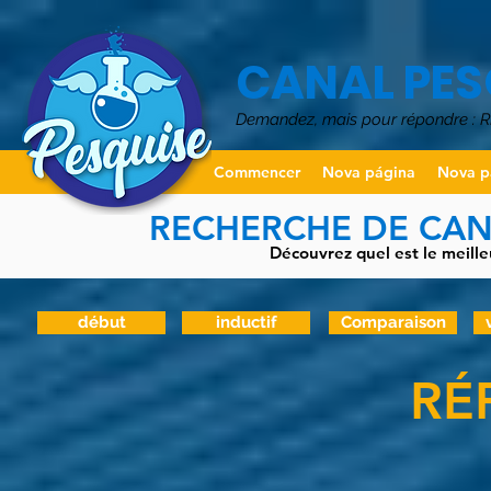
CANAL PES
Demandez, mais pour répondre :
Commencer
Nova página
Nova p
RECHERCHE DE CANA
Découvrez quel est le meille
début
inductif
Comparaison
RÉ