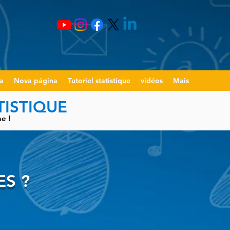
a
Nova página
Tutoriel statistique
vidéos
Mais
TISTIQUE
e !
ES ?