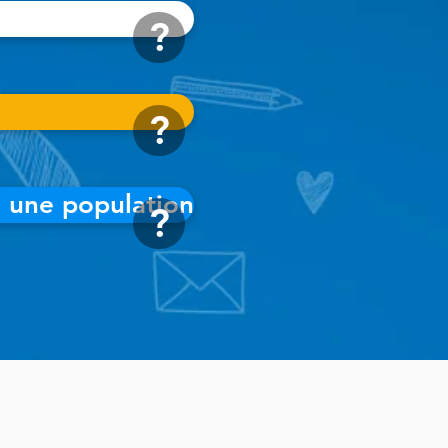
?
?
ns une population
?