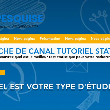
PESQUISE
pondre : RECHERCHEZ !
ágina
Nova página
Présentation
Nova página
Nova págin
HE DE CANAL TUTORIEL STA
couvrez quel est le meilleur test statistique pour votre recherch
L EST VOTRE TYPE D'ÉTUD