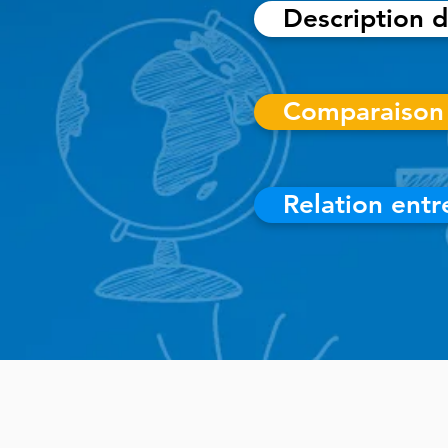
Description d
Comparaison 
Relation entr