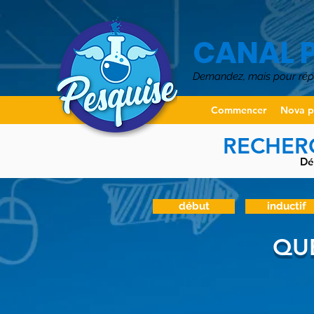
CANAL 
Demandez, mais pour ré
Commencer
Nova p
RECHERC
Dé
début
inductif
QUE