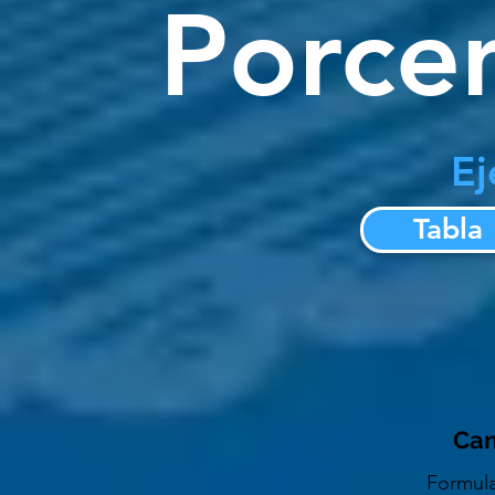
Porcen
Ej
Tabla
Can
Formula