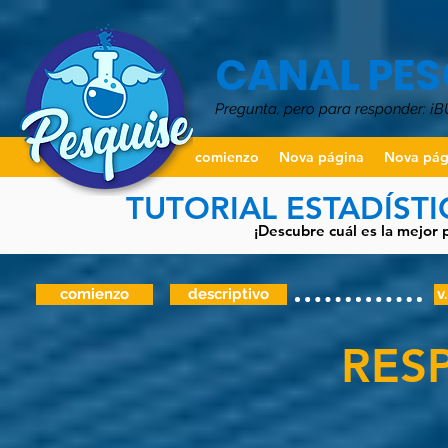
CANAL PES
Pregunta, pero para responder: ¡
comienzo
Nova página
Nova pág
TUTORIAL ESTADÍST
¡Descubre cuál es la mejor 
comienzo
descriptivo
v
RES