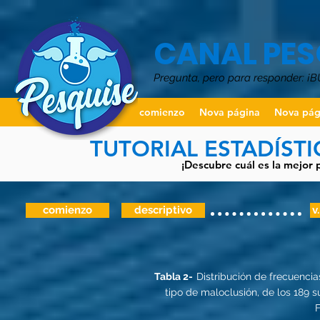
CANAL PES
Pregunta, pero para responder: ¡
comienzo
Nova página
Nova pág
TUTORIAL ESTADÍST
¡Descubre cuál es la mejor 
comienzo
descriptivo
v
Tabla 2-
Distribución de frecuenci
tipo de maloclusión, de los 189 s
F