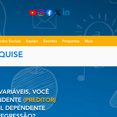
edes Sociais
Equipe
Eventos
Perguntas
Mais
QUISE
VARIÁVEIS, VOCÊ
ENDENTE
(PREDITOR)
EL DEPENDENTE
 REGRESSÃO
?