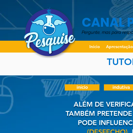
CANAL 
Pergunte, mas para resp
Início
Apresentaçã
TUTO
início
indutiva
ALÉM DE VERIFIC
TAMBÉM PRETENDE 
PODE INFLUENC
(DESFECHO),