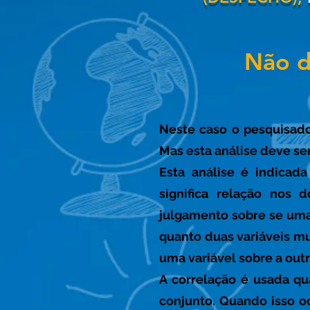
Não d
Neste caso o pesquisado
Mas esta análise deve se
Esta análise é indicada
significa relação nos 
julgamento sobre se um
quanto duas variáveis m
uma variável sobre a outr
A correlação é usada q
conjunto. Quando isso o