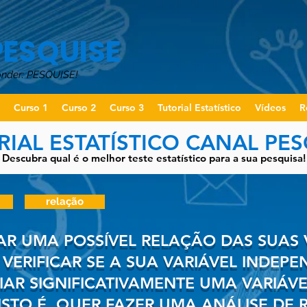
PESQUISE
onder: PESQUISE!
o
Curso 1
Curso 2
Curso 3
Tutorial Estatístico
Vídeos
R
RIAL ESTATÍSTICO CANAL PES
Descubra qual é o melhor teste estatístico para a sua pesquisa!
relação
AR UMA POSSÍVEL RELAÇÃO DAS SUAS 
VERIFICAR SE A SUA VARIÁVEL INDEP
IAR SIGNIFICATIVAMENTE UMA VARIÁV
ISTO É, QUER FAZER UMA ANÁLISE DE