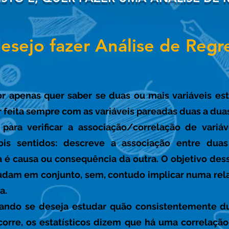
esejo fazer Análise de Regr
r apenas quer saber se duas ou mais variáveis estã
r feita sempre com as variáveis pareadas duas a dua
 para verificar a associação/correlação de variá
dois sentidos: descreve a associação entre duas
a é causa ou
consequência
da outra. O objetivo des
udam em conjunto, sem, contudo implicar numa rela
a.
uando se deseja estudar quão consistentemente 
corre, os estatísticos dizem que há uma correlação