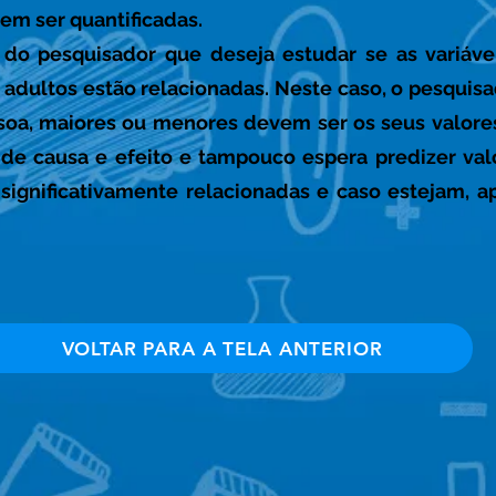
em ser quantificadas.
 do pesquisador que deseja estudar se as variáve
adultos estão relacionadas. Neste caso, o pesquisa
ssoa, maiores ou menores devem ser os seus valore
de causa e efeito e tampouco espera predizer valor
o significativamente relacionadas e caso estejam, 
VOLTAR PARA A TELA ANTERIOR