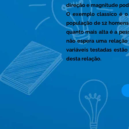
direção e magnitude pod
O exemplo classico é o
população de 12 homens 
quanto mais alta é a pe
não espera uma relação 
variáveis testadas estã
desta relação.