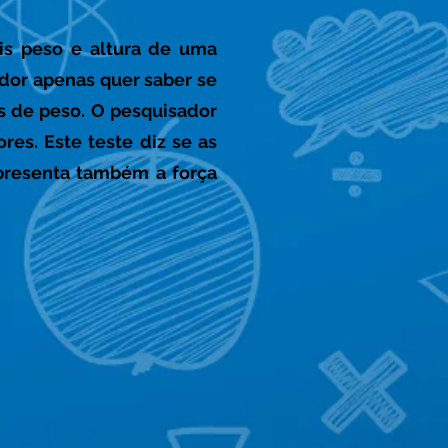
is peso e altura de uma
dor apenas quer saber se
s de peso. O pesquisador
es. Este teste diz se as
apresenta também a força