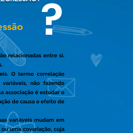
?
essão
o relacionadas entre si.
s.
veis. O termo correlação
 variáveis, não fazendo
sa associação é estudar o
ção de causa e efeito de
duas variáveis mudam em
 ou uma covariação, cuja