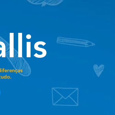
llis
iferenças
tudo.