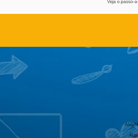
Veja o passo-a
ASSI
Alam