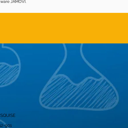
tware JAMOVI.
ESQUISE
012-901