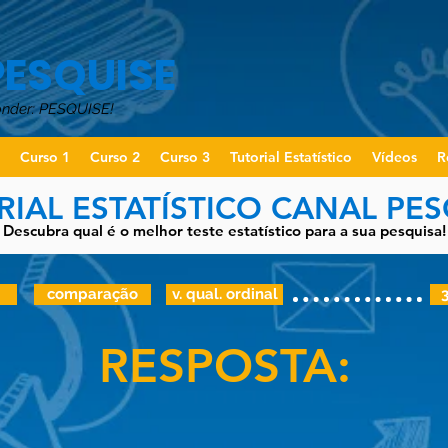
PESQUISE
onder: PESQUISE!
o
Curso 1
Curso 2
Curso 3
Tutorial Estatístico
Vídeos
R
RIAL ESTATÍSTICO CANAL PES
Descubra qual é o melhor teste estatístico para a sua pesquisa!
comparação
v. qual. ordinal
RESPOSTA: