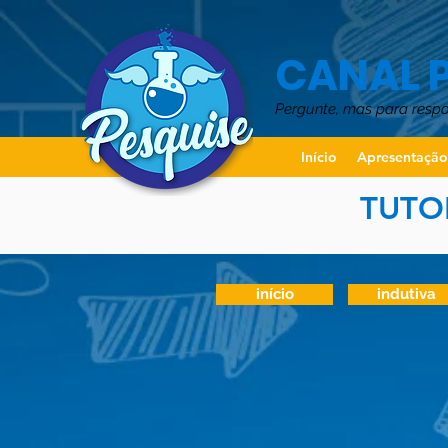
CANAL 
Pergunte, mas para resp
Início
Apresentaçã
TUTO
início
indutiva