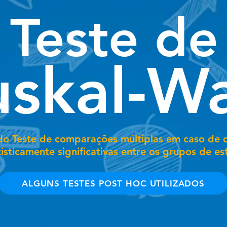
Teste de
skal-Wa
do Teste de comparações múltiplas em caso de d
tisticamente significativas entre os grupos de es
ALGUNS TESTES POST HOC UTILIZADOS