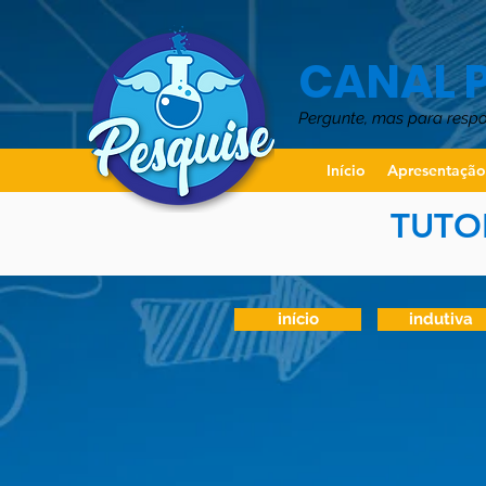
CANAL 
Pergunte, mas para resp
Início
Apresentaçã
TUTO
início
indutiva