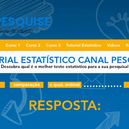
PESQUISE
onder: PESQUISE!
o
Curso 1
Curso 2
Curso 3
Tutorial Estatístico
Vídeos
R
RIAL ESTATÍSTICO CANAL PES
Descubra qual é o melhor teste estatístico para a sua pesquisa!
comparação
v. qual. ordinal
RESPOSTA: