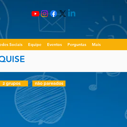
edes Sociais
Equipe
Eventos
Perguntas
Mais
QUISE
2 grupos
não pareados