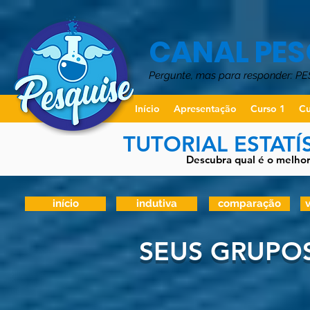
CANAL PES
Pergunte, mas para responder: P
Início
Apresentação
Curso 1
Cu
TUTORIAL ESTATÍ
Descubra qual é o melhor 
início
indutiva
comparação
v
SEUS GRUPO