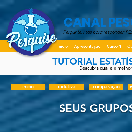
CANAL PES
Pergunte, mas para responder: P
Início
Apresentação
Curso 1
Cu
TUTORIAL ESTATÍ
Descubra qual é o melhor 
início
indutiva
comparação
v
SEUS GRUPO