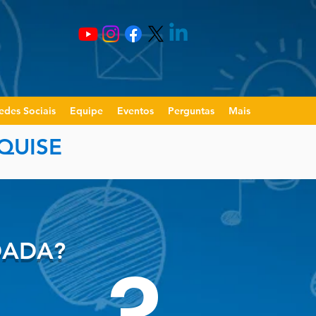
edes Sociais
Equipe
Eventos
Perguntas
Mais
QUISE
DADA?