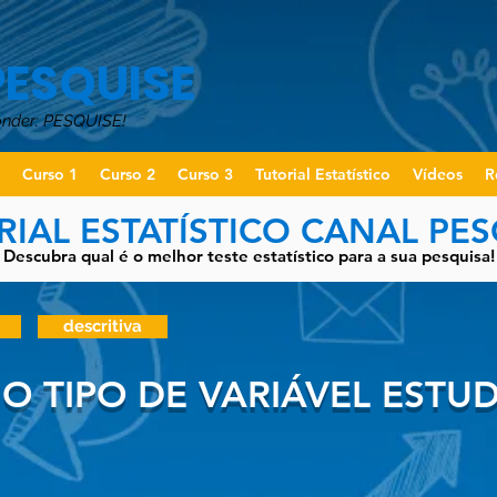
PESQUISE
onder: PESQUISE!
o
Curso 1
Curso 2
Curso 3
Tutorial Estatístico
Vídeos
R
RIAL ESTATÍSTICO CANAL PES
Descubra qual é o melhor teste estatístico para a sua pesquisa!
descritiva
 O TIPO DE VARIÁVEL ESTU