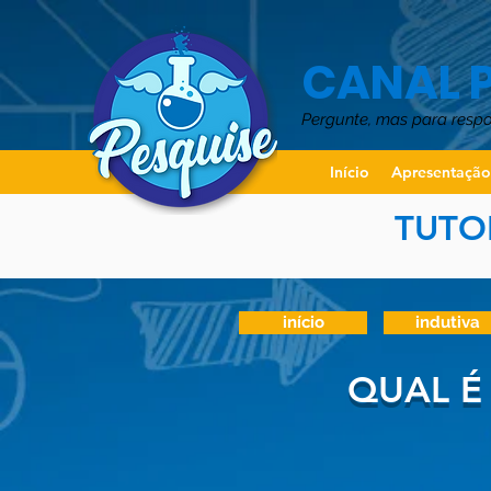
CANAL 
Pergunte, mas para resp
Início
Apresentaçã
TUTO
início
indutiva
QUAL É