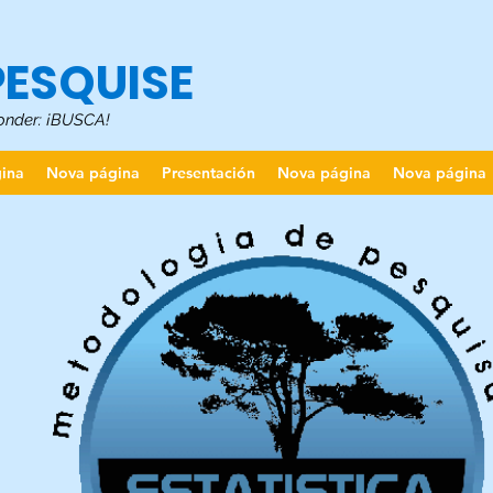
PESQUISE
onder: ¡BUSCA!
ina
Nova página
Presentación
Nova página
Nova página