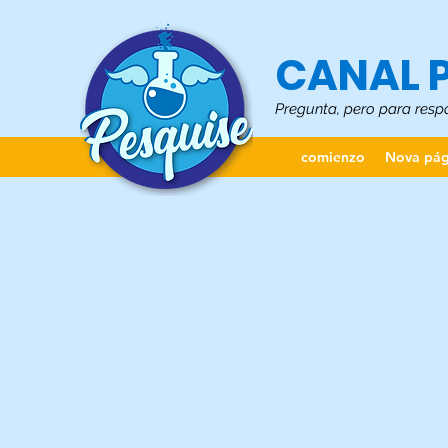
CANAL 
Pregunta, pero para resp
comienzo
Nova pág