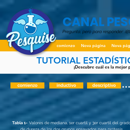
CANAL PES
Pregunta, pero para responder: ¡
comienzo
Nova página
Nova pág
TUTORIAL ESTADÍST
¡Descubre cuál es la mejor 
comienzo
inductivo
descriptivo
Tabla 1-
Valores de mediana, 1er cuartil y 3er cuartil del grad
de dureza de los dos grupos ensayados para prótesis