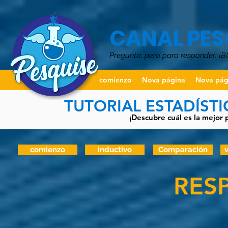
CANAL PES
Pregunta, pero para responder: ¡
comienzo
Nova página
Nova pág
TUTORIAL ESTADÍST
¡Descubre cuál es la mejor 
comienzo
inductivo
Comparación
v
RES