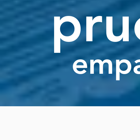
pru
empa