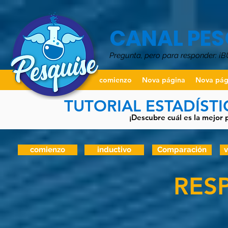
CANAL PES
Pregunta, pero para responder: ¡
comienzo
Nova página
Nova pág
TUTORIAL ESTADÍST
¡Descubre cuál es la mejor 
comienzo
inductivo
Comparación
v
RES