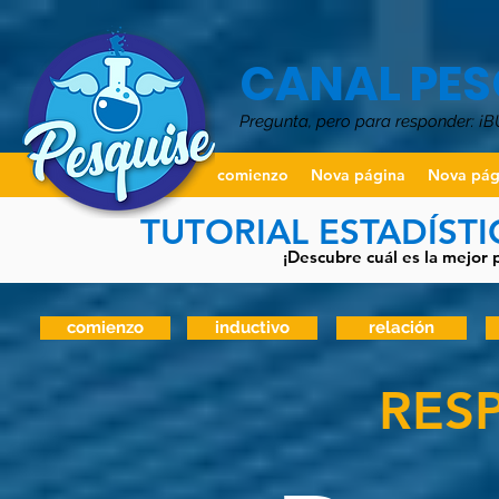
CANAL PES
Pregunta, pero para responder: ¡
comienzo
Nova página
Nova pág
TUTORIAL ESTADÍST
¡Descubre cuál es la mejor 
comienzo
inductivo
relación
RES