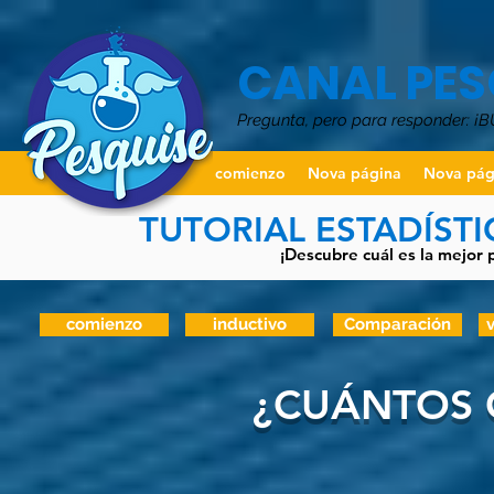
CANAL PES
Pregunta, pero para responder: ¡
comienzo
Nova página
Nova pág
TUTORIAL ESTADÍST
¡Descubre cuál es la mejor 
comienzo
inductivo
Comparación
v
¿CUÁNTOS 